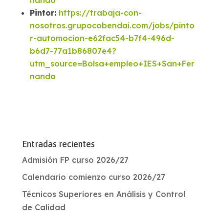
nando
Pintor:
https://trabaja-con-
nosotros.grupocobendai.com/jobs/pinto
r-automocion-e62fac54-b7f4-496d-
b6d7-77a1b86807e4?
utm_source=Bolsa+empleo+IES+San+Fer
nando
Entradas recientes
Admisión FP curso 2026/27
Calendario comienzo curso 2026/27
Técnicos Superiores en Análisis y Control
de Calidad