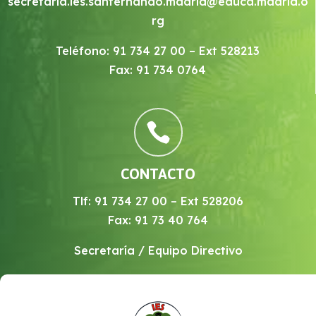
secretaria.ies.sanfernando.madrid@educa.madrid.o
rg
Teléfono: 91 734 27 00 – Ext 528213
Fax: 91 734 0764

CONTACTO
Tlf: 91 734 27 00 – Ext 528206
Fax: 91 73 40 764
Secretaría / Equipo Directivo